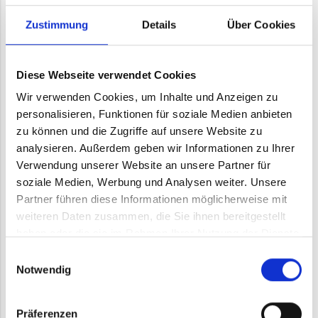
Zustimmung
Details
Über Cookies
Diese Webseite verwendet Cookies
Wir verwenden Cookies, um Inhalte und Anzeigen zu
personalisieren, Funktionen für soziale Medien anbieten
zu können und die Zugriffe auf unsere Website zu
analysieren. Außerdem geben wir Informationen zu Ihrer
Verwendung unserer Website an unsere Partner für
Ich stimme zu, dass meine Angaben aus dem
soziale Medien, Werbung und Analysen weiter. Unsere
Kontaktformular zur Beantwortung meiner Anfrage
Partner führen diese Informationen möglicherweise mit
erhoben und verarbeitet werden. Hinweis: Sie
weiteren Daten zusammen, die Sie ihnen bereitgestellt
können Ihre Einwilligung jederzeit für die Zukunft
haben oder die sie im Rahmen Ihrer Nutzung der Dienste
per E-Mail an
info@zs-paletten.de
widerrufen.
gesammelt haben.
Einwilligungsauswahl
Detaillierte Informationen zum Umgang mit
Notwendig
Nutzerdaten finden Sie in unserer
Datenschutzerklärung
.
Präferenzen